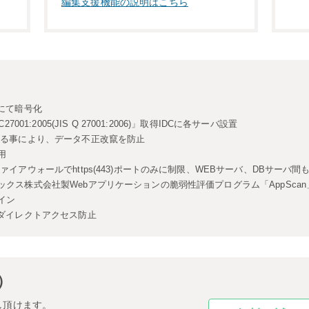
編集支援機能の説明はこちら
にて暗号化
01:2005(JIS Q 27001:2006)」取得IDCに各サーバ設置
ける事により、データ不正改竄を防止
用
イアウォールでhttps(443)ポートのみに制限、WEBサーバ、DBサーバ
クス株式会社製Webアプリケーションの脆弱性評価プログラム「AppSca
イン
のダイレクトアクセス防止
）
し頂けます。