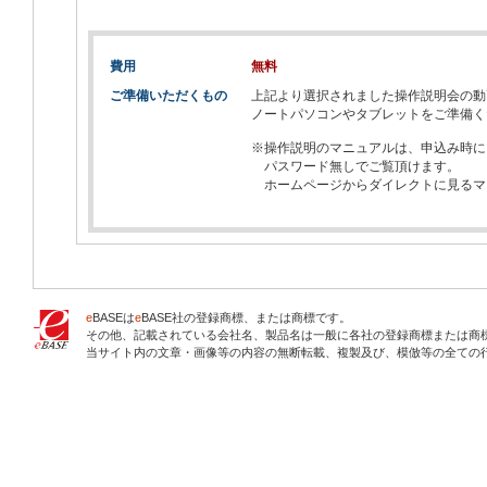
費用
無料
ご準備いただくもの
上記より選択されました操作説明会の動画
ノートパソコンやタブレットをご準備く
※操作説明のマニュアルは、申込み時に
パスワード無しでご覧頂けます。
ホームページからダイレクトに見るマ
e
BASEは
e
BASE社の登録商標、または商標です。
その他、記載されている会社名、製品名は一般に各社の登録商標または商
当サイト内の文章・画像等の内容の無断転載、複製及び、模倣等の全ての