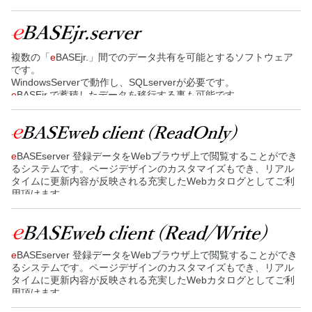
SQLserverExpress（無償）が必要です。5クライアント限定の共
有データベースを構築出来、クライアントライセンスを含みま
す。クライアント数を5クライアントに限定することにより低価格
で提供できる様になっております。
複数の「
e
BASEjr.」間でのデータ共有を可能とするソフトウェア
です。
WindowsServerで動作し、SQLserverが必要です。
e
BASEjr.で蓄積したデータを移行する事も可能です。
e
BASEserver 登録データをWebブラウザ上で閲覧することができ
るシステムです。ページデザインのカスタマイズもでき、リアル
タイムに更新内容が反映される充実したWebカタログとしてご利
用頂けます。
検索だけでなく、商品データの出力やエクセル出力機能にも対応
しています。（読取専用）
e
BASEserver 登録データをWebブラウザ上で閲覧することができ
るシステムです。ページデザインのカスタマイズもでき、リアル
タイムに更新内容が反映される充実したWebカタログとしてご利
用頂けます。
検索だけでなく、商品データの出力やエクセル出力機能にも対応