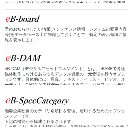
ューム追加及びその設定が必要な場合はカスタマイズ設定＆費用
が必要です。
予めお知らせしたい情報(メンテナンス情報、システムの変更内容
等)をデータベース上に登録しておくことで、特定の表示領域に情
報を表示します。
e
B-DAM（デジタルアセットマネジメント）とは、
e
BASEで各種
媒体制作におけるあらゆるデジタル資産の一元管理を行うオプシ
ョンです。具体的には、写真、テキスト、イラスト、ビデオ、オ
ーディオ、CADなど素材データからカタログ、グラフィックデザ
イン、映像、WEBなどのコンテンツまで、
e
B-DAMでデータを一
元管理し、情報を共有することでデータの重複が無くなり、検索
や再利用が容易に行えるようになるため、媒体制作環境における
生産性の向上とブランディングの強化を実現します。
顧客企業独自のカテゴリ別項目を管理、運用するためのオプショ
ンソフトです。
下記の機能から構成されるされます。
1.カテゴリに所属する項目の管理 2.商品画面での可変的なカテゴ
リ別項目の表示・登録