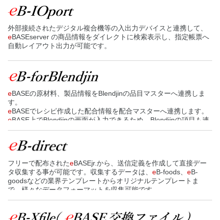
StoreManagerGX（システム）へ連携します。
外部接続されたデジタル複合機等の入出力デバイスと連携して、
e
BASEserver の商品情報をダイレクトに検索表示し、指定帳票へ
自動レイアウト出力が可能です。
e
BASEの原材料、製品情報をBlendjinの品目マスターへ連携しま
す。
e
BASEでレシピ作成した配合情報を配合マスターへ連携します。
e
BASE上でBlendjinの画面が入力できるため、Blendjinの項目も連
携可能です。
e
BASEとBlendjinの連携により、原材料情報の収集を効率化、転記
作業減少、仕様書提出の効率化を実現します。
フリーで配布された
e
BASEjr.から、送信定義を作成して直接デー
タ収集する事が可能です。収集するデータは、
e
B-foods、
e
B-
goodsなどの業界テンプレートからオリジナルテンプレートま
で、様々なデータフォーマットを収集可能です。