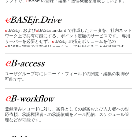
ソフトで、
e
BASE の登録・編集・送信機能を搭載しています。
e
BASEjr. および
e
BASEstandard で作成したデータを、社内ネット
ワーク上で共有可能にする、ポイント定額のサービスです。 専用
サーバーを必要とせず、
e
BASEjr.の指定ボリュームを他の
e
BASEjr.端末で共有ボリュームとして利用することが可能です。
ユーザグループ毎にレコード・フィールドの閲覧・編集の制御が
可能です。
登録済みレコードに対し、案件としての起案および入力者への対
応依頼、承認権限者への承認依頼をメール配信、スケジュール管
理などが可能です。