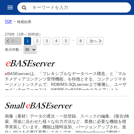
TOP
検索結果
270
件（1件～30件目）
...
前へ
1
2
3
4
5
9
次へ
表示件数：
e
BASEserverは、「フレキシブルなデータベース構造」と「マル
チメディアコンテンツ管理機能」を特徴とする、コンテンツマネ
ージメントシステムで、RDB/MS-SQLserver上で稼働し、ユーザ
ーインターフェースは、WEB版の
e
BASEwebクライアントと、
Windows版の
e
BASEクライアントが有ります。
「フレキシブルなデータベース構造」は、RDF(Resource
Description Framework)に似た、当社独自DB構造/
e
B-XDBで実現
しています。また、「マルチメディアコンテンツ管理機能」と
画像（素材）データの逐次・一括登録、スペックの編集、(複合)検
は、一般的な画像や動画、等のコンテンツに加え、マスク付の高
索、用途に合わせた様々な出力方法など、業務に必要な機能を標
解像度印刷用画像/EPS、MS-officeデータ、等に対応しています。
準実装しています。機能は随時追加、バージョンアップされ、進
化し続ける企業IT基盤システムです。WindowsServerで動作し、