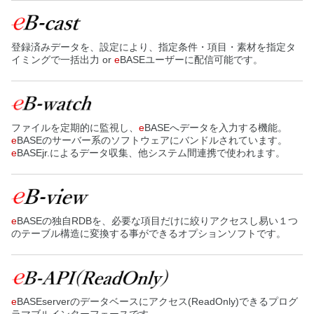
3.複数カテゴリにまたがる商品のカテゴリ別項目CSV出力
4.カテゴリ別項目データ登録のテンプレート作成及びダウンロー
ド
登録済みデータを、設定により、指定条件・項目・素材を指定タ
イミングで一括出力 or
e
BASEユーザーに配信可能です。
ファイルを定期的に監視し、
e
BASEへデータを入力する機能。
e
BASEのサーバー系のソフトウェアにバンドルされています。
e
BASEjr.によるデータ収集、他システム間連携で使われます。
e
BASEの独自RDBを、必要な項目だけに絞りアクセスし易い１つ
のテーブル構造に変換する事ができるオプションソフトです。
e
BASEserverのデータベースにアクセス(ReadOnly)できるプログ