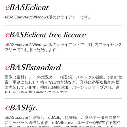
しています。（読み書き可能）
e
BASEserverのWindows版のクライアントです。
e
BASEserverのWindows版のクライアントで、1社内でライセンス
フリーでご利用いただけます。
画像（素材）データの逐次・一括登録、スペックの編集、(複合)検
索、用途に合わせた様々な出力方法など、業務に必要な機能を標
準実装しています。機能は随時追加、バージョンアップされ、進
化し続ける企業IT基盤システムです。
Windowsパソコン単体で動作し、様々なオプションと組み合わせ
る事が可能です。
e
BASEserverと連携し、
e
BASEjr. に登録した商品データを自動的
にサーバーへ送信します。
e
BASEserver ユーザーが配布する無料